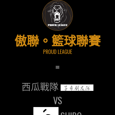
跳
至
主
要
內
傲聯。籃球聯賽
容
PROUD LEAGUE
西瓜戰隊
VS