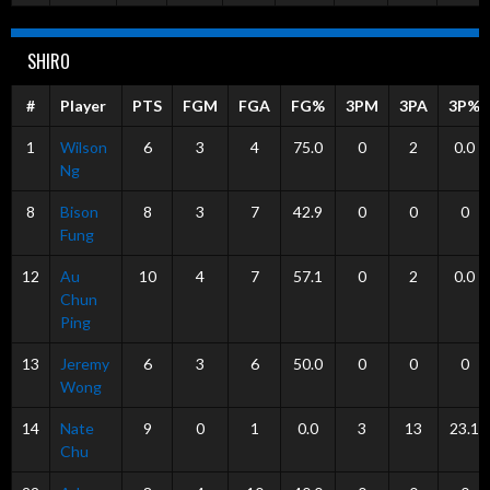
SHIRO
#
Player
PTS
FGM
FGA
FG%
3PM
3PA
3P%
1
Wilson
6
3
4
75.0
0
2
0.0
Ng
8
Bison
8
3
7
42.9
0
0
0
Fung
12
Au
10
4
7
57.1
0
2
0.0
Chun
Ping
13
Jeremy
6
3
6
50.0
0
0
0
Wong
14
Nate
9
0
1
0.0
3
13
23.1
Chu