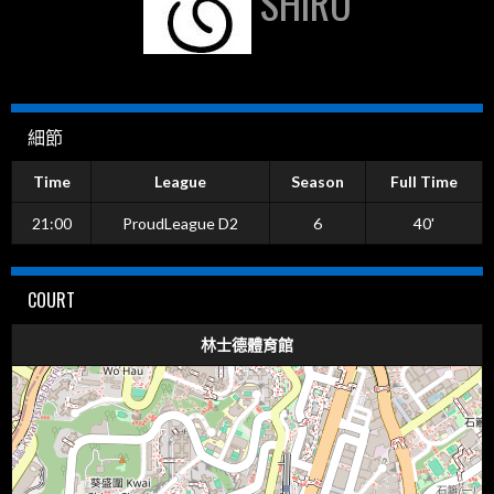
SHIRO
細節
Time
League
Season
Full Time
21:00
ProudLeague D2
6
40'
COURT
林士德體育館