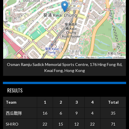
Leaflet
|
Map data ©
OpenStreetMap
contributors
Osman Ramju Sadick Memorial Sports Centre, 176 Hing Fong Rd,
Kwai Fong, Hong Kong
RESULTS
Team
1
2
3
4
Total
西瓜戰隊
16
6
9
4
35
SHIRO
22
15
12
22
71